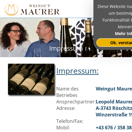
Diese Website nut
um bestmög
Funktionalität 
können
Mehr In
Ok, verst
Impressum
Impressum:
Name des
Weingut Maure
Betriebes
Ansprechpartner:
Leopold Maure
Adresse:
A-3743 Röschit
Winzerstraße 1
Telefon/Fax:
Mobil:
+43 676 / 358 38